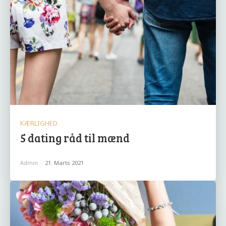
KÆRLIGHED
5 dating råd til mænd
Admin
-
21. Marts 2021