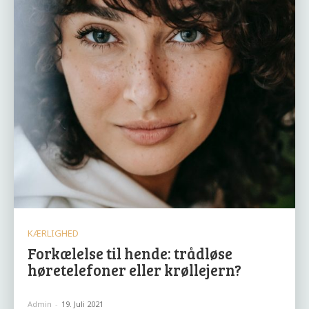
KÆRLIGHED
Forkælelse til hende: trådløse
høretelefoner eller krøllejern?
Admin
-
19. Juli 2021