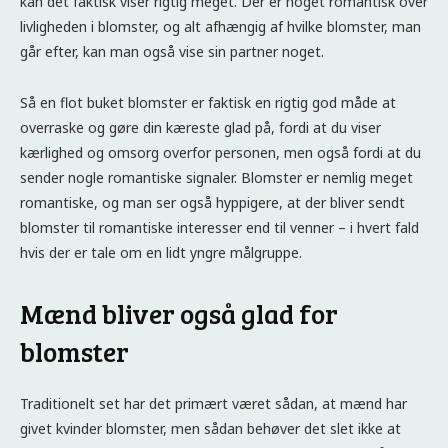
kan det faktisk viser rigtig meget. Der er noget romantisk over
livligheden i blomster, og alt afhængig af hvilke blomster, man
går efter, kan man også vise sin partner noget.
Så en flot buket blomster er faktisk en rigtig god måde at
overraske og gøre din kæreste glad på, fordi at du viser
kærlighed og omsorg overfor personen, men også fordi at du
sender nogle romantiske signaler. Blomster er nemlig meget
romantiske, og man ser også hyppigere, at der bliver sendt
blomster til romantiske interesser end til venner – i hvert fald
hvis der er tale om en lidt yngre målgruppe.
Mænd bliver også glad for
blomster
Traditionelt set har det primært været sådan, at mænd har
givet kvinder blomster, men sådan behøver det slet ikke at