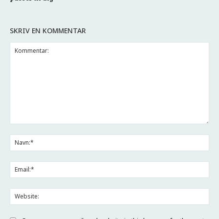
SKRIV EN KOMMENTAR
Kommentar:
Na
Ema
Web