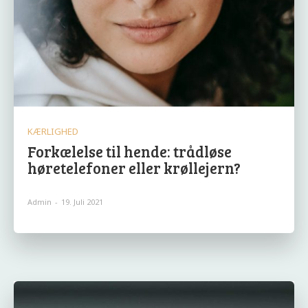
KÆRLIGHED
Forkælelse til hende: trådløse
høretelefoner eller krøllejern?
Admin
-
19. Juli 2021