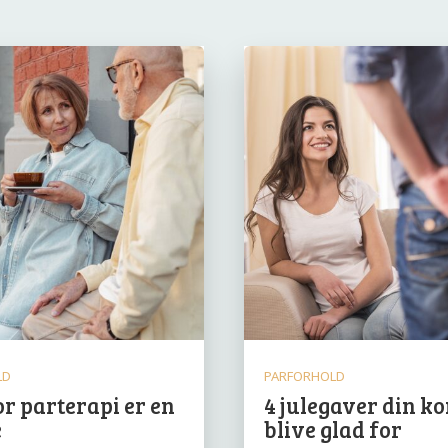
LD
PARFORHOLD
r parterapi er en
4 julegaver din ko
é
blive glad for