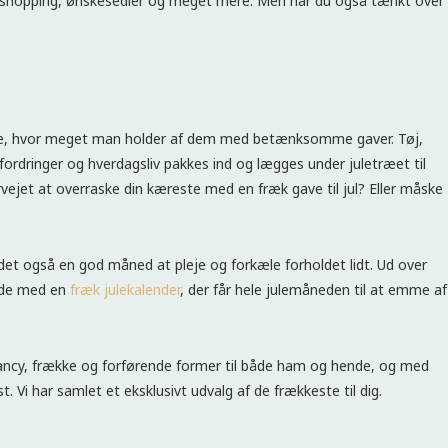
, shopping, ønskesedler og meget mere. Men har du også tænkt over
kære, hvor meget man holder af dem med betænksomme gaver. Tøj,
ordringer og hverdagsliv pakkes ind og lægges under juletræet til
jet at overraske din kæreste med en fræk gave til jul? Eller måske
er det også en god måned at pleje og forkæle forholdet lidt. Ud over
kede med en
fræk julekalender
, der får hele julemåneden til at emme af
 fancy, frække og forførende former til både ham og hende, og med
t. Vi har samlet et eksklusivt udvalg af de frækkeste til dig.