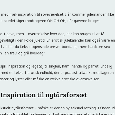
d med fræk inspiration til soveværelset. I år kommer julemanden ikke
 i stedet siger modtageren OH OH OH, når gaverne bruges.
 1 gave, men 1 overraskelse hver dag, der kan bruges til at få
evaldigt i den kolde juletid. En erotisk julekalender kan også være en
yt liv – har du f.eks. nogensinde prøvet bondage, mere hardcore sex
on i en travl og grå hverdag?
pil, inspiration og legetøj til singlen, ham, hende og parret. Endelig
 med et lækkert erotisk indhold, der er præcist tiltænkt modtageren
rencer og lyster eller måske en række erotiske overraskelser.
 Inspiration til nytårsforsæt
ksuelt nytårsforsæt – måske er der en ny seksuel retning, I finder ud
timitet i forholdet og bringer jer tættere sammen, eller måske er det