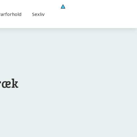
Parforhold
Sexliv
ræk