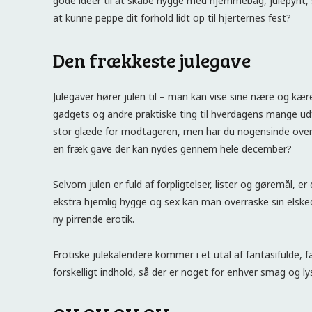
gode ideer til at skabe hygge med hjemmebag, julepynt
at kunne peppe dit forhold lidt op til hjerternes fest?
Den frækkeste julegave
Julegaver hører julen til – man kan vise sine nære og 
gadgets og andre praktiske ting til hverdagens mange udf
stor glæde for modtageren, men har du nogensinde overve
en fræk gave der kan nydes gennem hele december?
Selvom julen er fuld af forpligtelser, lister og gøremål, 
ekstra hjemlig hygge og sex kan man overraske sin els
ny pirrende erotik.
Erotiske julekalendere kommer i et utal af fantasifulde,
forskelligt indhold, så der er noget for enhver smag og lys