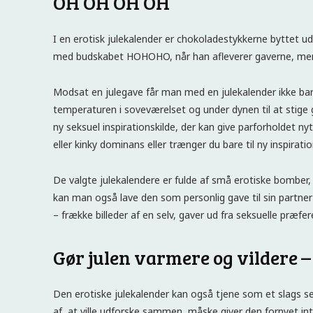
OH OH OH OH
I en erotisk julekalender er chokoladestykkerne byttet u
med budskabet HOHOHO, når han afleverer gaverne, men
Modsat en julegave får man med en julekalender ikke bare
temperaturen i soveværelset og under dynen til at stige g
ny seksuel inspirationskilde, der kan give parforholdet n
eller kinky dominans eller trænger du bare til ny inspirati
De valgte julekalendere er fulde af små erotiske bomber, s
kan man også lave den som personlig gave til sin partner
– frække billeder af en selv, gaver ud fra seksuelle præfe
Gør julen varmere og vildere –
Den erotiske julekalender kan også tjene som et slags se
af, at ville udforske sammen, måske giver den fornyet in